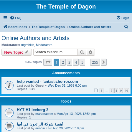
The Temple of Dagon
FAQ
Login
S
Board index
The Temple of Dagon
Online Authors and Artists
e
Online Authors and Artists
a
Moderators:
mgmirkin
,
Moderators
r
Search
Advanced search
New Topic
c
Page
1
of
255
1
2
3
4
5
255
Next
6362 topics
h
…
Announcements
help wanted - fantastichorror.com
Last post by
Guest
«
Wed Dec 31, 1969 6:00 pm
Replies:
138
1
7
8
9
10
…
Topics
HYT H1 Iceberg 2
Last post by
mahanaeem
«
Mon Apr 13, 2026 12:54 pm
Replies:
1
أهمية شركة الرائعون في أبها
Last post by
arincin
«
Fri Aug 29, 2025 3:18 pm