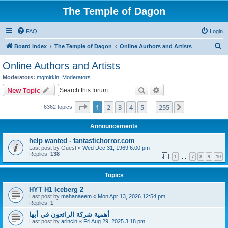
The Temple of Dagon
FAQ
Login
S
Board index
The Temple of Dagon
Online Authors and Artists
e
Online Authors and Artists
a
Moderators:
mgmirkin
,
Moderators
r
Search
Advanced search
New Topic
c
Page
1
of
255
1
2
3
4
5
255
Next
6362 topics
h
…
Announcements
help wanted - fantastichorror.com
Last post by
Guest
«
Wed Dec 31, 1969 6:00 pm
Replies:
138
1
7
8
9
10
…
Topics
HYT H1 Iceberg 2
Last post by
mahanaeem
«
Mon Apr 13, 2026 12:54 pm
Replies:
1
أهمية شركة الرائعون في أبها
Last post by
arincin
«
Fri Aug 29, 2025 3:18 pm