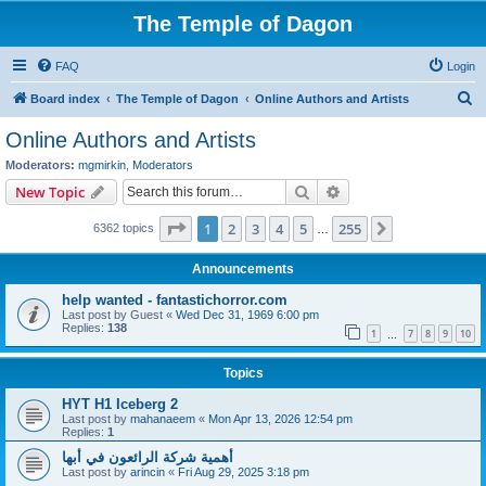
The Temple of Dagon
FAQ
Login
S
Board index
The Temple of Dagon
Online Authors and Artists
e
Online Authors and Artists
a
Moderators:
mgmirkin
,
Moderators
r
Search
Advanced search
New Topic
c
Page
1
of
255
1
2
3
4
5
255
Next
6362 topics
h
…
Announcements
help wanted - fantastichorror.com
Last post by
Guest
«
Wed Dec 31, 1969 6:00 pm
Replies:
138
1
7
8
9
10
…
Topics
HYT H1 Iceberg 2
Last post by
mahanaeem
«
Mon Apr 13, 2026 12:54 pm
Replies:
1
أهمية شركة الرائعون في أبها
Last post by
arincin
«
Fri Aug 29, 2025 3:18 pm