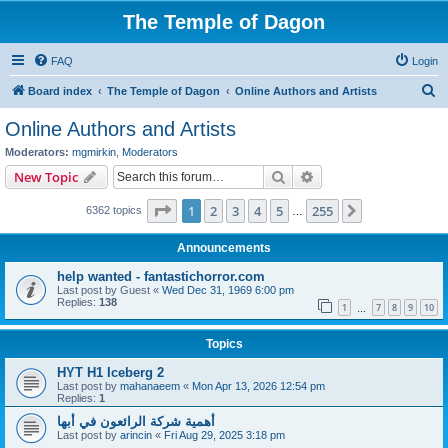
The Temple of Dagon
FAQ
Login
S
Board index
The Temple of Dagon
Online Authors and Artists
e
Online Authors and Artists
a
Moderators:
mgmirkin
,
Moderators
r
Search
Advanced search
New Topic
c
Page
1
of
255
1
2
3
4
5
255
Next
6362 topics
h
…
Announcements
help wanted - fantastichorror.com
Last post by
Guest
«
Wed Dec 31, 1969 6:00 pm
Replies:
138
1
7
8
9
10
…
Topics
HYT H1 Iceberg 2
Last post by
mahanaeem
«
Mon Apr 13, 2026 12:54 pm
Replies:
1
أهمية شركة الرائعون في أبها
Last post by
arincin
«
Fri Aug 29, 2025 3:18 pm