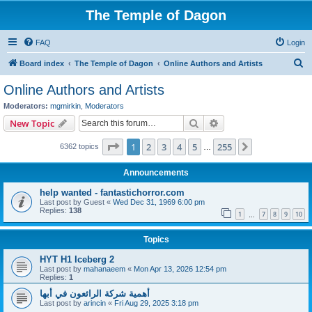
The Temple of Dagon
FAQ
Login
S
Board index
The Temple of Dagon
Online Authors and Artists
e
Online Authors and Artists
a
Moderators:
mgmirkin
,
Moderators
r
Search
Advanced search
New Topic
c
Page
1
of
255
1
2
3
4
5
255
Next
6362 topics
h
…
Announcements
help wanted - fantastichorror.com
Last post by
Guest
«
Wed Dec 31, 1969 6:00 pm
Replies:
138
1
7
8
9
10
…
Topics
HYT H1 Iceberg 2
Last post by
mahanaeem
«
Mon Apr 13, 2026 12:54 pm
Replies:
1
أهمية شركة الرائعون في أبها
Last post by
arincin
«
Fri Aug 29, 2025 3:18 pm