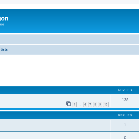
gon
hos
tists
ed search
REPLIES
138
1
6
7
8
9
10
…
REPLIES
1
0