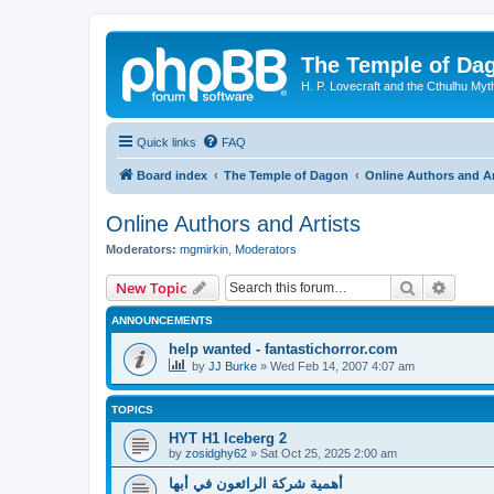
The Temple of Da
H. P. Lovecraft and the Cthulhu Myt
Quick links
FAQ
Board index
The Temple of Dagon
Online Authors and Ar
Online Authors and Artists
Moderators:
mgmirkin
,
Moderators
Search
Advanc
New Topic
ANNOUNCEMENTS
help wanted - fantastichorror.com
by
JJ Burke
»
Wed Feb 14, 2007 4:07 am
TOPICS
HYT H1 Iceberg 2
by
zosidghy62
»
Sat Oct 25, 2025 2:00 am
أهمية شركة الرائعون في أبها